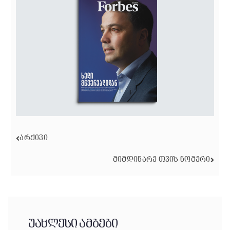
ᲐᲠᲥᲘᲕᲘ
ᲛᲘᲛᲓᲘᲜᲐᲠᲔ ᲗᲕᲘᲡ ᲜᲝᲛᲔᲠᲘ
უახლესი ამბები