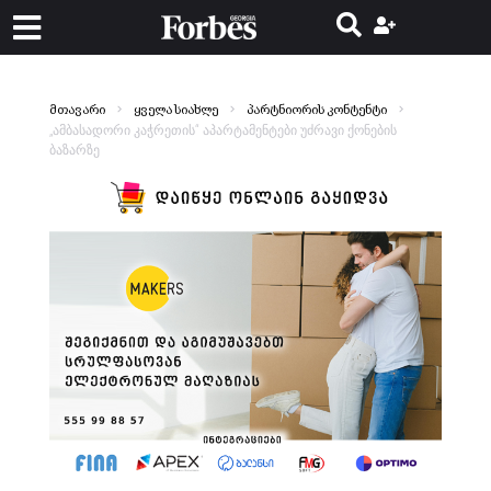
მთავარი
ყველა სიახლე
პარტნიორის კონტენტი
„ამბასადორი კაჭრეთის“ აპარტამენტები უძრავი ქონების
ბაზარზე