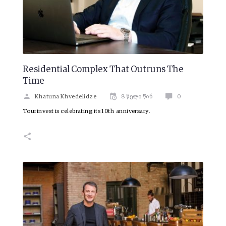
Residential Complex That Outruns The
Time
Khatuna Khvedelidze
8 წელი წინ
0
Tourinvest is celebrating its 10th anniversary.