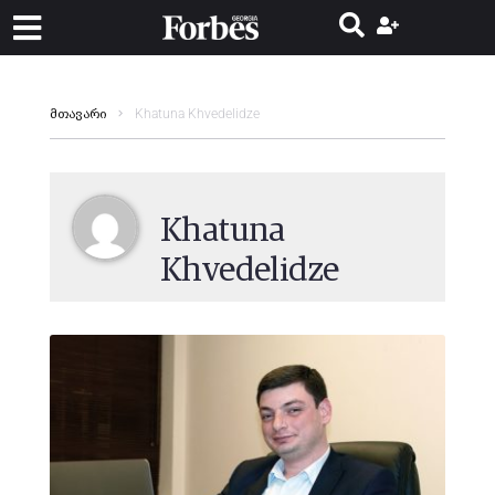
Khatuna Khvedelidze
მთავარი
Khatuna
Khvedelidze