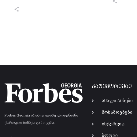
კატეგორიები
ახალი ამბები
მოსაზრებები
Forbes Georgia არის ყველაზე გავლენიანი
ქართული ბიზნეს-გამოცემა.
ინტერვიუ
ბლოგი