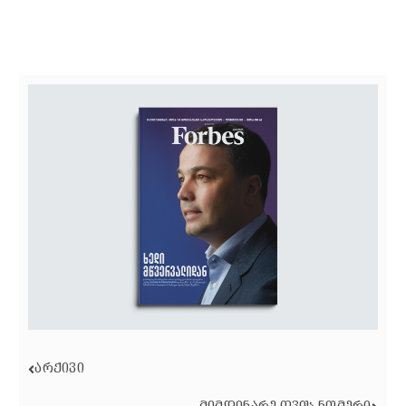
ᲐᲠᲥᲘᲕᲘ