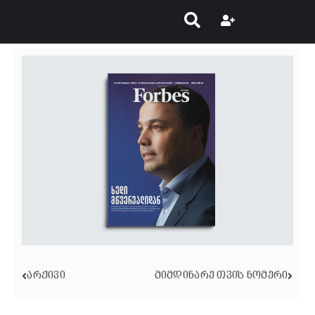
ᲐᲠᲥᲘᲕᲘ
ᲛᲘᲛᲓᲘᲜᲐᲠᲔ ᲗᲕᲘᲡ ᲜᲝᲛᲔᲠᲘ