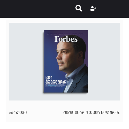
ᲐᲠᲥᲘᲕᲘ
ᲛᲘᲛᲓᲘᲜᲐᲠᲔ ᲗᲕᲘᲡ ᲜᲝᲛᲔᲠᲘ