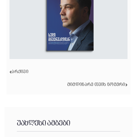
ᲐᲠᲥᲘᲕᲘ
ᲛᲘᲛᲓᲘᲜᲐᲠᲔ ᲗᲕᲘᲡ ᲜᲝᲛᲔᲠᲘ
უახლესი ამბები