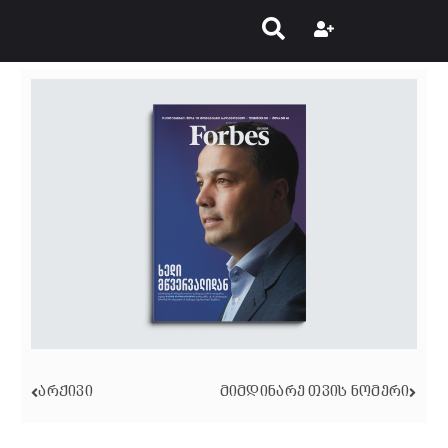
ᲐᲠᲥᲘᲕᲘ
ᲛᲘᲛᲓᲘᲜᲐᲠᲔ ᲗᲕᲘᲡ ᲜᲝᲛᲔᲠᲘ