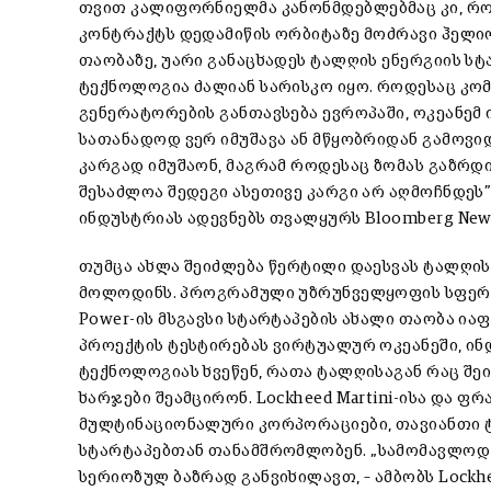
თვით კალიფორნიელმა კანონმდებლებმაც კი, რომლებ
კონტრაქტს დედამიწის ორბიტაზე მოძრავი ჰელ
თაობაზე, უარი განაცხადეს ტალღის ენერგიის ს
ტექნოლოგია ძალიან სარისკო იყო. როდესაც კო
გენერატორების განთავსება ევროპაში, ოკეანემ 
სათანადოდ ვერ იმუშავა ან მწყობრიდან გამოვიდ
კარგად იმუშაონ, მაგრამ როდესაც ზომას გაზრდ
შესაძლოა შედეგი ასეთივე კარგი არ აღმოჩნდეს”
ინდუსტრიას ადევნებს თვალყურს Bloomberg New 
თუმცა ახლა შეიძლება წერტილი დაესვას ტალღი
მოლოდინს. პროგრამული უზრუნველყოფის სფერო
Power-ის მსგავსი სტარტაპების ახალი თაობა ი
პროექტის ტესტირებას ვირტუალურ ოკეანეში, ი
ტექნოლოგიას ხვეწენ, რათა ტალღისაგან რაც შე
ხარჯები შეამცირონ. Lockheed Martini-ისა და ფრ
მულტინაციონალური კორპორაციები, თავიანთი ტ
სტარტაპებთან თანამშრომლობენ. „სამომავლოდ 
სერიოზულ ბაზრად განვიხილავთ, – ამბობს Lockhe