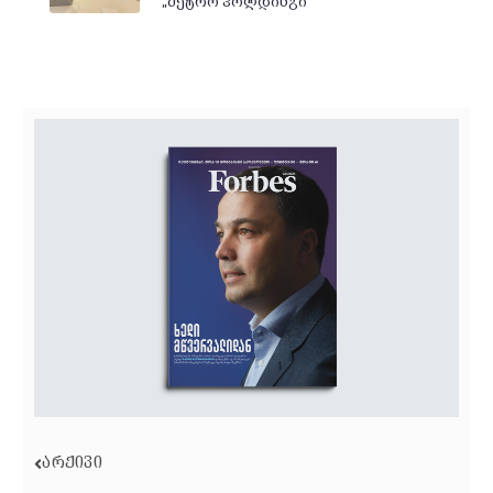
„მეტრო ჰოლდინგი“
ᲐᲠᲥᲘᲕᲘ