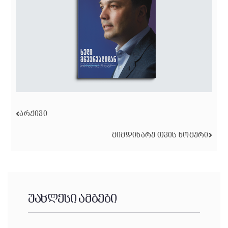
ᲐᲠᲥᲘᲕᲘ
ᲛᲘᲛᲓᲘᲜᲐᲠᲔ ᲗᲕᲘᲡ ᲜᲝᲛᲔᲠᲘ
უახლესი ამბები