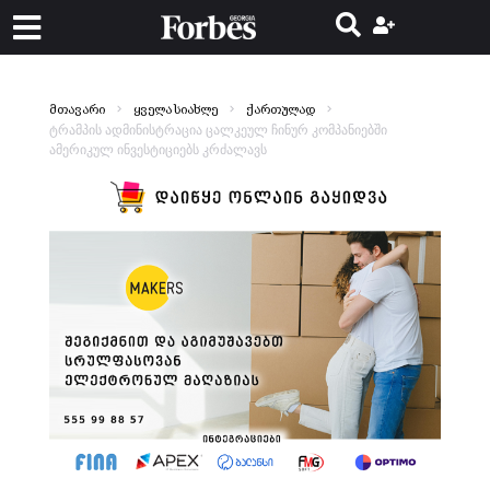
მთავარი
ყველა სიახლე
ქართულად
ტრამპის ადმინისტრაცია ცალკეულ ჩინურ კომპანიებში
ამერიკულ ინვესტიციებს კრძალავს