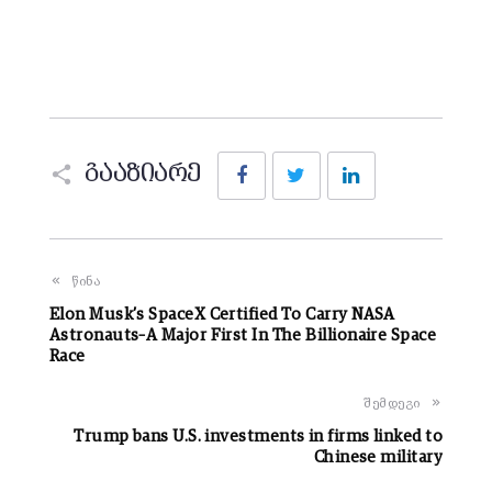
Facebook
Twitter
LinkedIn
გააზიარე
წინა
Elon Musk’s SpaceX Certified To Carry NASA
Astronauts–A Major First In The Billionaire Space
Race
შემდეგი
Trump bans U.S. investments in firms linked to
Chinese military