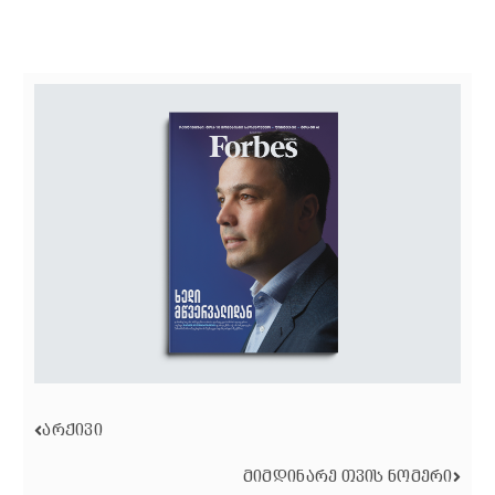
ᲐᲠᲥᲘᲕᲘ
ᲛᲘᲛᲓᲘᲜᲐᲠᲔ ᲗᲕᲘᲡ ᲜᲝᲛᲔᲠᲘ