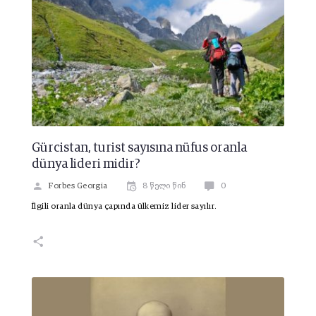
Gürcistan, turist sayısına nüfus oranla
dünya lideri midir?
Forbes Georgia
8 წელი წინ
0
İlgili oranla dünya çapında ülkemiz lider sayılır.