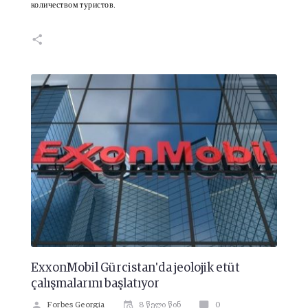
количеством туристов.
ExxonMobil Gürcistan'da jeolojik etüt
çalışmalarını başlatıyor
Forbes Georgia
8 წელი წინ
0