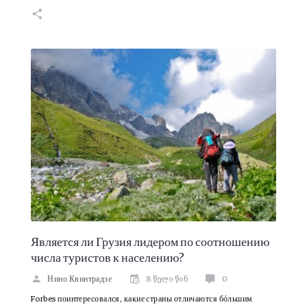
Является ли Грузия лидером по соотношению
числа туристов к населению?
Нино Квинтрадзе
8 წელი წინ
0
Forbes поинтересовался, какие страны отличаются бόльшим