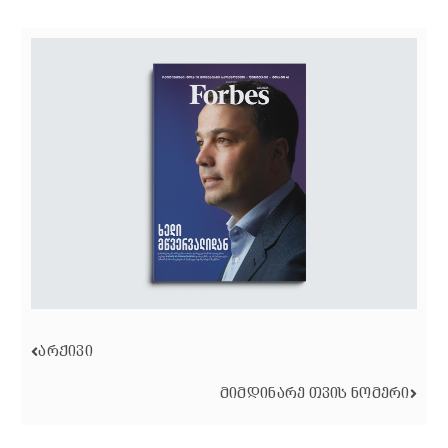
ᲐᲠᲥᲘᲕᲘ
ᲛᲘᲛᲓᲘᲜᲐᲠᲔ ᲗᲕᲘᲡ ᲜᲝᲛᲔᲠᲘ