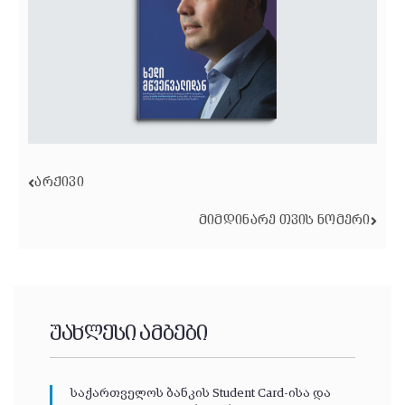
ᲐᲠᲥᲘᲕᲘ
ᲛᲘᲛᲓᲘᲜᲐᲠᲔ ᲗᲕᲘᲡ ᲜᲝᲛᲔᲠᲘ
უახლესი ამბები
საქართველოს ბანკის Student Card-ისა და