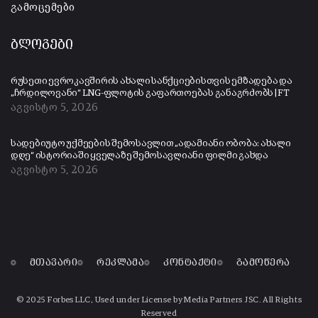
გამოცემები
ბლოგები
რუსეთი ევროკავშირის ახალი სანქციებისთვის ემზადება და
„ჩრდილოვანი“ LNG-ფლოტის გაფართოებას განაგრძობს | FT
აგვისტო 5, 2026
სადებიუტო უქმეების შემოსავლით „ადამიანი ობობა: ახალი
დღე“ ისტორიაში ყველაზე შემოსავლიანი ფილმი გახდა
აგვისტო 5, 2026
მთავარი
რეკლამა
კონტაქტი
გამოწერა
© 2025 Forbes LLC, Used under License by Media Partners JSC. All Rights
Reserved