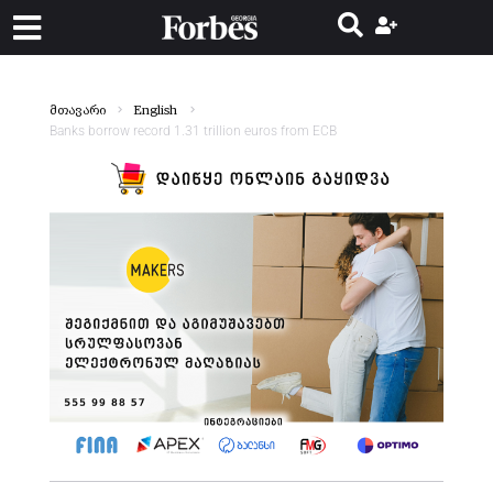
მთავარი
English
Banks borrow record 1.31 trillion euros from ECB