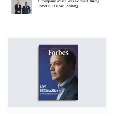
A Company Which Was Formed During
Covid-19 Is Now Looking…