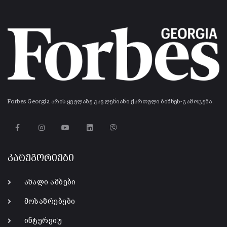
Forbes Georgia არის ყველაზე გავლენიანი ქართული ბიზნეს-გამოცემა.
კატეგორიები
ახალი ამბები
მოსაზრებები
ინტერვიუ