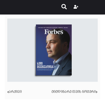
ᲐᲠᲥᲘᲕᲘ
ᲛᲘᲛᲓᲘᲜᲐᲠᲔ ᲗᲕᲘᲡ ᲜᲝᲛᲔᲠᲘ