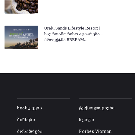
Ureki Sands Lifestyle Resort |
საერთაშორისო აღიარება —
პროექტმა BREEAM…
-
-
სიახლეები
ტექნოლოგიები
ბიზნესი
სტილი
მოსაზრება
Forbes Woman