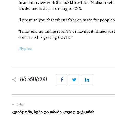
In an interview with SiriusXM host Joe Madison set 
it’s deemed safe, according to CNN.
“I promise you that when it’s been made for people who
“I may end up taking it on TV or having it filmed, jus
don’t trust is getting COVID.”
Nypost
Facebook
Twitter
LinkedIn
გააზიარე
წინა
კლინტონი, ბუში და ობამა კოვიდ-ვაქცინის