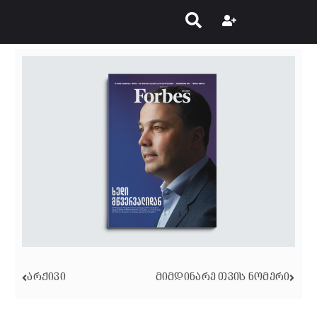
ᲐᲠᲥᲘᲕᲘ
ᲛᲘᲛᲓᲘᲜᲐᲠᲔ ᲗᲕᲘᲡ ᲜᲝᲛᲔᲠᲘ