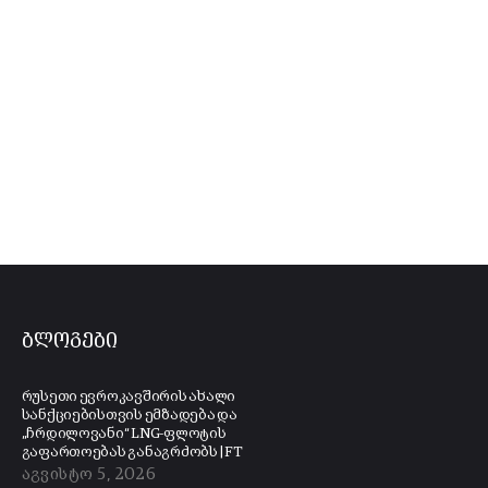
ბლოგები
რუსეთი ევროკავშირის ახალი
სანქციებისთვის ემზადება და
„ჩრდილოვანი“ LNG-ფლოტის
გაფართოებას განაგრძობს | FT
აგვისტო 5, 2026