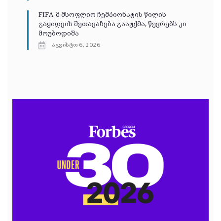
FIFA-მ მსოფლიო ჩემპიონატის წილის
გაყიდვის შეთავაზება გააუქმა, წევრებს კი
მოუბოდიშა
აგვისტო 6, 2026