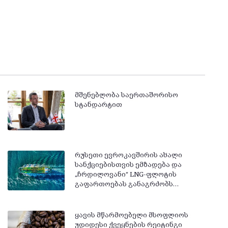
მშენებლობა საერთაშორისო
სტანდარტით
რუსეთი ევროკავშირის ახალი
სანქციებისთვის ემზადება და
„ჩრდილოვანი“ LNG-ფლოტის
გაფართოებას განაგრძობს…
ყავის მწარმოებელი მსოფლიოს
უდიდესი ქვეყნების რეიტინგი