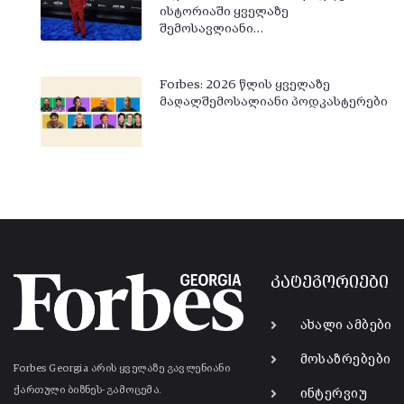
ისტორიაში ყველაზე
შემოსავლიანი…
Forbes: 2026 წლის ყველაზე
მაღალშემოსალიანი პოდკასტერები
კატეგორიები
ახალი ამბები
მოსაზრებები
Forbes Georgia არის ყველაზე გავლენიანი
ქართული ბიზნეს-გამოცემა.
ინტერვიუ