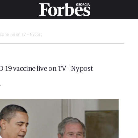
accine live on TV – Nypost
D-19 vaccine live on TV - Nypost
m