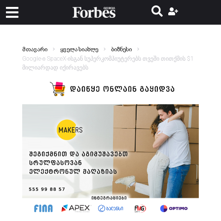
მთავარი
ყველა სიახლე
ბიზნესი
Google-ი SpaceX-ისგან სუპერკომპიუტერებს თვეში თითქმის $1
მილიარდად იქირავებს