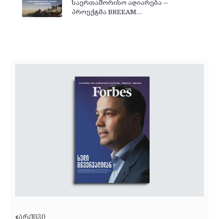
საერთაშორისო აღიარება —
პროექტმა BREEAM…
ᲐᲠᲥᲘᲕᲘ