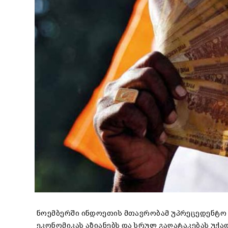
ნოემბერში ინდოეთის
მთავრობამ უპრეცედენტო 
ეკონომიკას აზიანებს და სრულ გაღატაკებას უქა