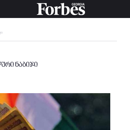
ჯი
ური ნაბიჯი