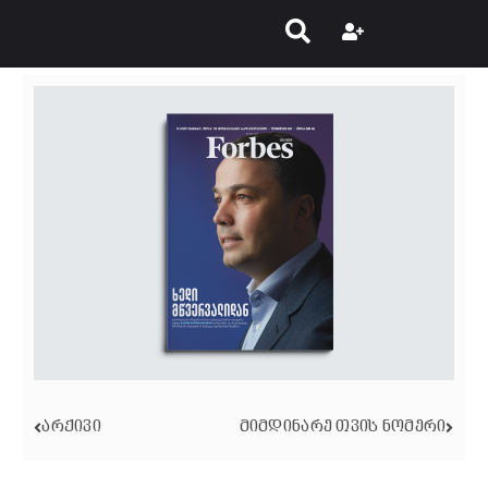
ᲐᲠᲥᲘᲕᲘ
ᲛᲘᲛᲓᲘᲜᲐᲠᲔ ᲗᲕᲘᲡ ᲜᲝᲛᲔᲠᲘ