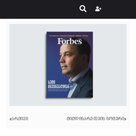
ᲐᲠᲥᲘᲕᲘ
ᲛᲘᲛᲓᲘᲜᲐᲠᲔ ᲗᲕᲘᲡ ᲜᲝᲛᲔᲠᲘ