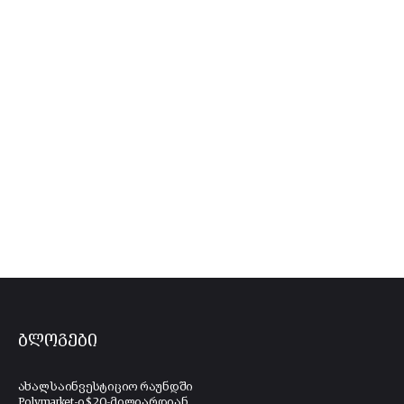
ბლოგები
ახალ საინვესტიციო რაუნდში
Polymarket-ი $20-მილიარდიან