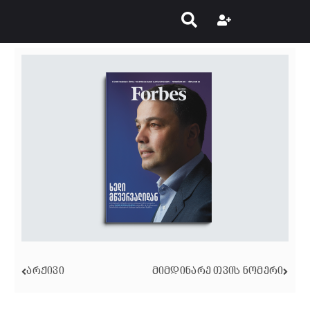
ᲐᲠᲥᲘᲕᲘ
ᲛᲘᲛᲓᲘᲜᲐᲠᲔ ᲗᲕᲘᲡ ᲜᲝᲛᲔᲠᲘ