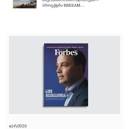
პროექტმა BREEAM…
ᲐᲠᲥᲘᲕᲘ