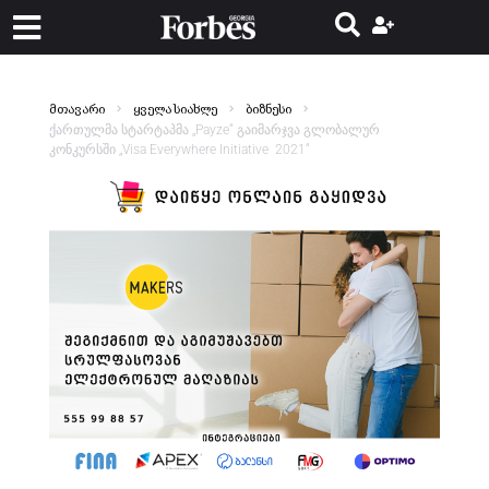
მთავარი
ყველა სიახლე
ბიზნესი
ქართულმა სტარტაპმა „Payze“ გაიმარჯვა გლობალურ
კონკურსში „Visa Everywhere Initiative 2021“