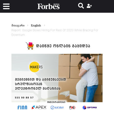
მთავარი
English
Report: Google Slows Hiring For Rest Of 2020 While Bracing For
Downturn