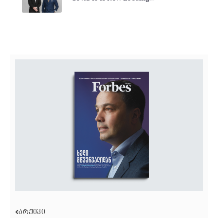
ᲐᲠᲥᲘᲕᲘ