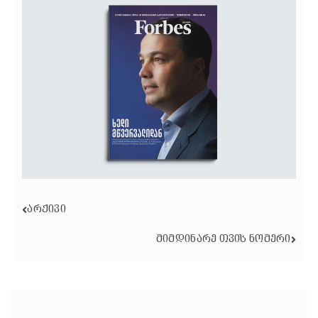
ᲐᲠᲥᲘᲕᲘ
ᲛᲘᲛᲓᲘᲜᲐᲠᲔ ᲗᲕᲘᲡ ᲜᲝᲛᲔᲠᲘ