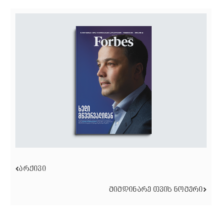
ᲐᲠᲥᲘᲕᲘ
ᲛᲘᲛᲓᲘᲜᲐᲠᲔ ᲗᲕᲘᲡ ᲜᲝᲛᲔᲠᲘ