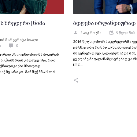
 შრედერი | ნიმა
ბდღვნა ირლანდიურად
ი
მაიკ როუჩი
5 წელი წინ
nd
მარგერიტა ბიალი
2016 წელს კონორ მაკგრეგორმა ფ
ნ
0
ვარსკვლავ რონალდუსთან დაიქადნ
მშვენიერ დღეს გადაუსწრებდა მას
ევრად პროფესიონალმა პოკერის
ყველაზე მაღალანაზღაურებად ვარს
ა გჰამსარიმ გადაწყვიტა, რომ
UFC…
ექნოლოგიები მხოლოდ
აქმე არ იყო. მან შექმნა Blend