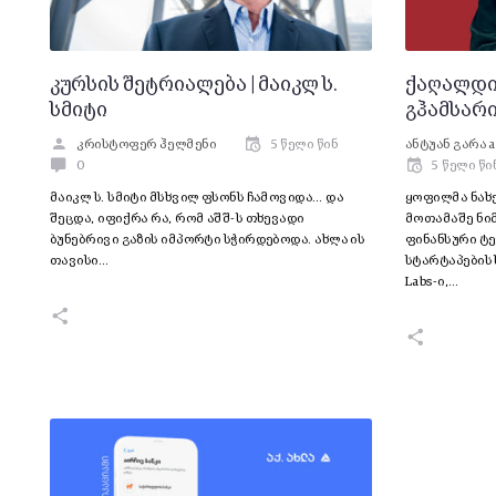
კურსის შეტრიალება | მაიკლ ს.
ქაღალდის
სმიტი
გჰამსარ
კრისტოფერ ჰელმენი
5 წელი წინ
ანტუან გარა
a
0
5 წელი წი
მაიკლ ს. სმიტი მსხვილ ფსონს ჩამოვიდა… და
ყოფილმა ნახ
შეცდა, იფიქრა რა, რომ აშშ-ს თხევადი
მოთამაშე ნიმ
ბუნებრივი გაზის იმპორტი სჭირდებოდა. ახლა ის
ფინანსური ტ
თავისი…
სტარტაპების ს
Labs-ი,…