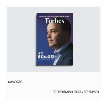
ᲐᲠᲥᲘᲕᲘ
ᲛᲘᲛᲓᲘᲜᲐᲠᲔ ᲗᲕᲘᲡ ᲜᲝᲛᲔᲠᲘ