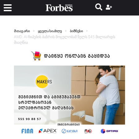
მთავარი
ყველა სიახლე
ბიზნესი
AMD: AI-ჩიპების ბაზრის მოცულობამ წელს $45 მილიარდს
მიაღწია