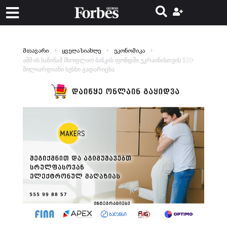
მთავარი
ყველა სიახლე
ეკონომიკა
აშშ-ის ხაზინამ მსოფლიო ბანკის ფონდში უკრაინისთვის $20-
მილიარდიანი სესხი გადარიცხა