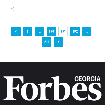
1
…
190
191
192
…
200