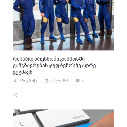
რიჩარდ ბრენსონი კოსმოსში
გამგზავრებას ჯეფ ბეზოსზე ადრე
გეგმავს
ანი კახიძე
5 წელი წინ
0