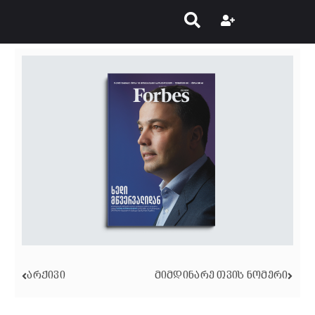
ᲐᲠᲥᲘᲕᲘ
ᲛᲘᲛᲓᲘᲜᲐᲠᲔ ᲗᲕᲘᲡ ᲜᲝᲛᲔᲠᲘ