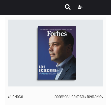
ᲐᲠᲥᲘᲕᲘ
ᲛᲘᲛᲓᲘᲜᲐᲠᲔ ᲗᲕᲘᲡ ᲜᲝᲛᲔᲠᲘ