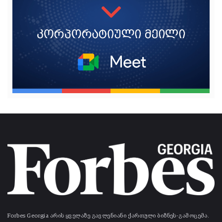
Forbes Georgia არის ყველაზე გავლენიანი ქართული ბიზნეს-გამოცემა.