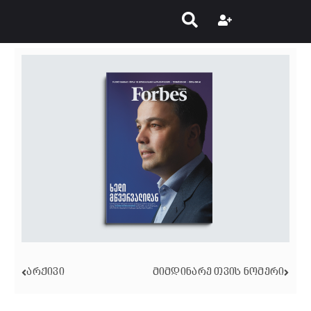
ᲐᲠᲥᲘᲕᲘ
ᲛᲘᲛᲓᲘᲜᲐᲠᲔ ᲗᲕᲘᲡ ᲜᲝᲛᲔᲠᲘ