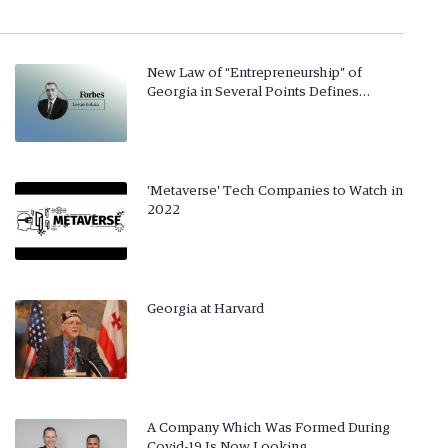
New Law of “Entrepreneurship” of
Georgia in Several Points Defines…
'Metaverse' Tech Companies to Watch in
2022
Georgia at Harvard
A Company Which Was Formed During
Covid-19 Is Now Looking…