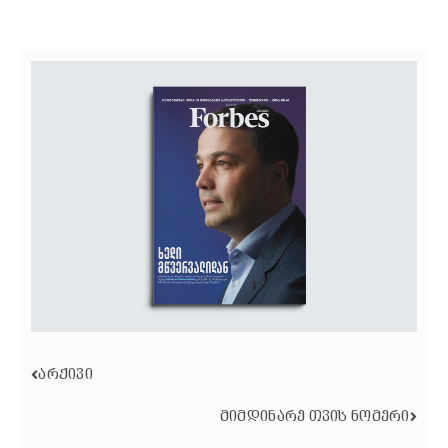
ᲐᲠᲥᲘᲕᲘ
ᲛᲘᲛᲓᲘᲜᲐᲠᲔ ᲗᲕᲘᲡ ᲜᲝᲛᲔᲠᲘ