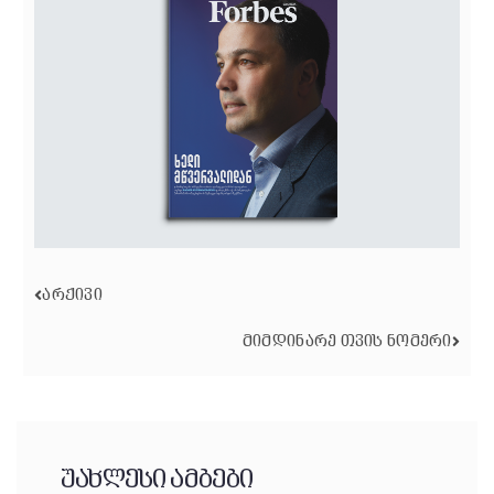
ᲐᲠᲥᲘᲕᲘ
ᲛᲘᲛᲓᲘᲜᲐᲠᲔ ᲗᲕᲘᲡ ᲜᲝᲛᲔᲠᲘ
უახლესი ამბები