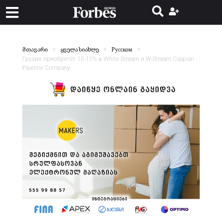
მთავარი
ყველა სიახლე
Русском
Грузия приобретёт 10-10% в White Stream и W-Stream Caspian
Pipeline Company