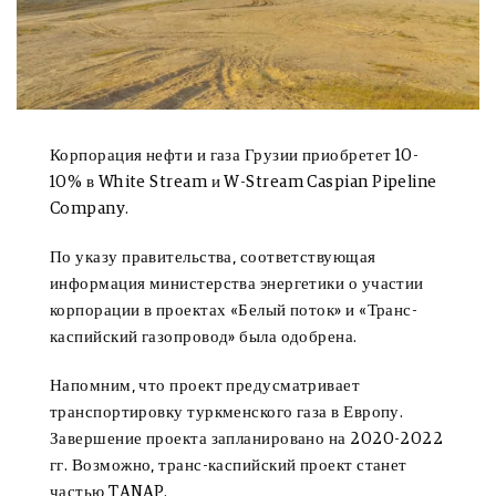
Корпорация нефти и газа Грузии приобретет 10-
10% в White Stream и W-Stream Caspian Pipeline
Company.
По указу правительства, соответствующая
информация министерства энергетики о участии
корпорации в проектах «Белый поток» и «Транс-
каспийский газопровод» была одобрена.
Напомним, что проект предусматривает
транспортировку туркменского газа в Европу.
Завершение проекта запланировано на 2020-2022
гг. Возможно, транс-каспийский проект станет
частью TANAP.