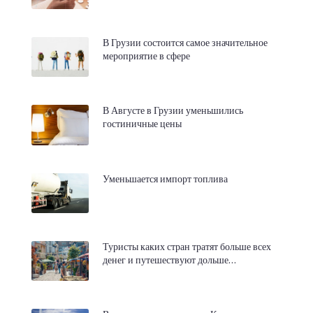
В Грузии состоится самое значительное
мероприятие в сфере
В Августе в Грузии уменьшились
гостиничные цены
Уменьшается импорт топлива
Туристы каких стран тратят больше всех
денег и путешествуют дольше…