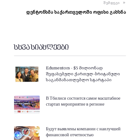
შემდეგი
დენტონსმა საქართველოში ოფისი გახსნა
სხვა სიახლეები
Edumentors - $5 მილიონად
შეფასებული ქართულ-ბრიტანული
საგანმანათლებლო სტარტაპი
В Тбилиси состоится самое масштабное
стартап мероприятие в регионе
Будут выявлены компании с наилучшей
финансовой отчетностью