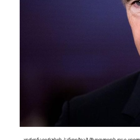
კორონავირუსის პანდემიამ მსოფლიოს ოცი ყველ