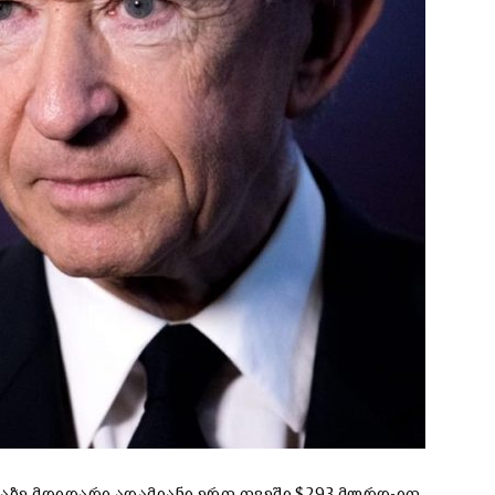
აზე მდიდარი ადამიანი ერთ თვეში $293 მლრდ-ით