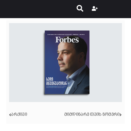
ᲐᲠᲥᲘᲕᲘ
ᲛᲘᲛᲓᲘᲜᲐᲠᲔ ᲗᲕᲘᲡ ᲜᲝᲛᲔᲠᲘ