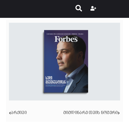
ᲐᲠᲥᲘᲕᲘ
ᲛᲘᲛᲓᲘᲜᲐᲠᲔ ᲗᲕᲘᲡ ᲜᲝᲛᲔᲠᲘ