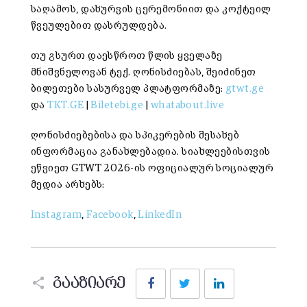
საღამოს, დახურვის ცერემონიით და კოქტეილ
წვეულებით დასრულდება.
თუ გსურთ დაესწროთ წლის ყველაზე
მნიშვნელოვან ტექ. ღონისძიებას, შეიძინეთ
ბილეთები სასურველ პლატფორმაზე:
gtwt.ge
და
TKT.GE
|
Biletebi.ge
|
whatabout.live
ღონისძიებებისა და სპიკერების შესახებ
ინფორმაცია განახლებადია. სიახლეებისთვის
ეწ­ვი­ეთ GTWT 2026-ის ო­ფი­ცი­ა­ლურ სო­ცი­ა­ლურ
მე­დია არ­ხებს:
Instagram
,
Facebook
,
LinkedIn
Facebook
Twitter
LinkedIn
გააზიარე