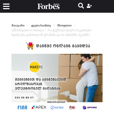
მთავარი
ყველა სიახლე
მსოფლიო
აშშ-ჩინეთის AI-რბოლა – რა ტექნოლოგიური საკითხები
შეიძლება განიხილონ ტრამპმა და სი ძინპინმა პეკინში?