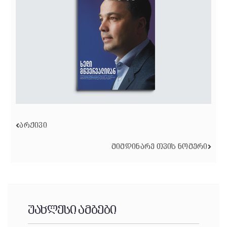
ᲐᲠᲥᲘᲕᲘ
ᲛᲘᲛᲓᲘᲜᲐᲠᲔ ᲗᲕᲘᲡ ᲜᲝᲛᲔᲠᲘ
უახლესი ამბები