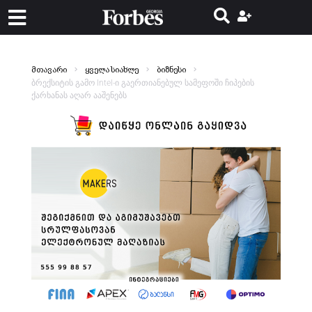
მთავარი
ყველა სიახლე
ბიზნესი
ბრექსიტის გამო Intel-ი გაერთიანებულ სამეფოში ჩიპების
ქარხანას აღარ ააშენებს