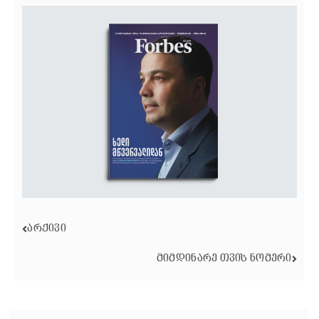
ᲐᲠᲥᲘᲕᲘ
ᲛᲘᲛᲓᲘᲜᲐᲠᲔ ᲗᲕᲘᲡ ᲜᲝᲛᲔᲠᲘ