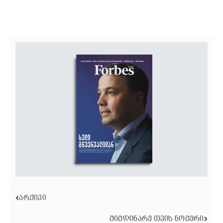
ᲐᲠᲥᲘᲕᲘ
ᲛᲘᲛᲓᲘᲜᲐᲠᲔ ᲗᲕᲘᲡ ᲜᲝᲛᲔᲠᲘ