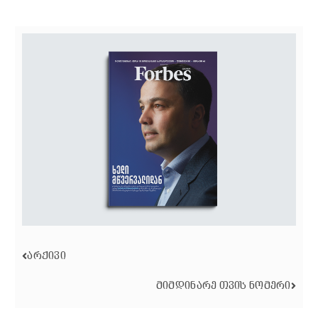
ᲐᲠᲥᲘᲕᲘ
ᲛᲘᲛᲓᲘᲜᲐᲠᲔ ᲗᲕᲘᲡ ᲜᲝᲛᲔᲠᲘ