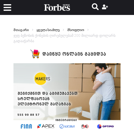
მთავარი
ყველა სიახლე
მსოფლიო
ჯეფ ბეზოსის ქონების ღირებულებამ 200 მილიარდ დოლარს
გადააჭარბა