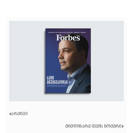
ᲐᲠᲥᲘᲕᲘ
ᲛᲘᲛᲓᲘᲜᲐᲠᲔ ᲗᲕᲘᲡ ᲜᲝᲛᲔᲠᲘ