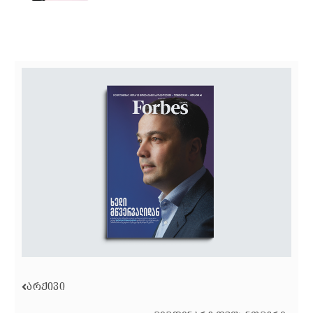
ᲐᲠᲥᲘᲕᲘ