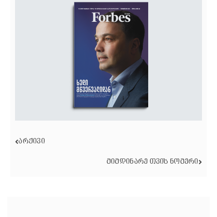
ᲐᲠᲥᲘᲕᲘ
ᲛᲘᲛᲓᲘᲜᲐᲠᲔ ᲗᲕᲘᲡ ᲜᲝᲛᲔᲠᲘ